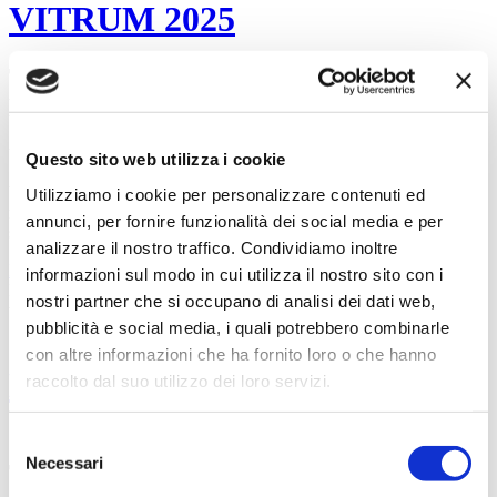
VITRUM 2025
TAKE YOUR GLASS BUSINESS TO
NEXT LEVEL
Vieni a trovarci dal 16 al 19 settembre 2025
Questo sito web utilizza i cookie
Vitrum 2025 riunisce a Milano il meglio dell’industria del vetro
Utilizziamo i cookie per personalizzare contenuti ed
mondiale. L’appuntamento biennale con il Salone internazionale
annunci, per fornire funzionalità dei social media e per
specializzato delle macchine,...
analizzare il nostro traffico. Condividiamo inoltre
Leggi di più
informazioni sul modo in cui utilizza il nostro sito con i
News
nostri partner che si occupano di analisi dei dati web,
visualizzazioni (3320)
pubblicità e social media, i quali potrebbero combinarle
17
feb
2025
con altre informazioni che ha fornito loro o che hanno
MARMOMAC 2025
raccolto dal suo utilizzo dei loro servizi.
STONE + DESIGN + TECHNOLOGY
Selezione
Necessari
del
TRADE FAIR
consenso