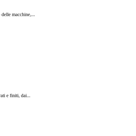
 delle macchine,...
 e finiti, dai...