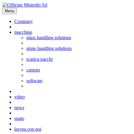
Menu
Company
macchine
glass handling solutions
stone handling solutions
scarica pacchi
custom
software
video
news
usato
lavora con noi