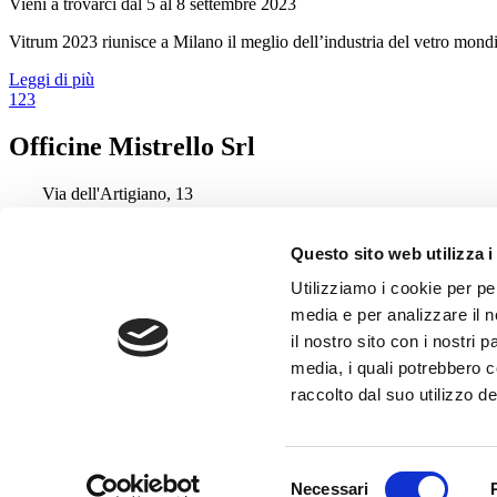
Vieni a trovarci dal 5 al 8 settembre 2023
Vitrum 2023 riunisce a Milano il meglio dell’industria del vetro mondi
Leggi di più
1
2
3
Officine Mistrello Srl
Via dell'Artigiano, 13
35040 - Ponso, Padova
Italia
Questo sito web utilizza i
Tel
0429/95046
Utilizziamo i cookie per pe
Fax
0429/657825
media e per analizzare il n
info@mistrello.it
il nostro sito con i nostri 
Social
media, i quali potrebbero 
raccolto dal suo utilizzo dei
Follow us on:
Copyright © 2026
|
Privacy
|
Cookie
Cookie
|
Login
Design by Visual Comunicazione Srl
Selezione
Necessari