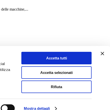
 delle macchine,...
Accetta tutti
ial
tilizza
Accetta selezionati
Rifiuta
Mostra dettagli