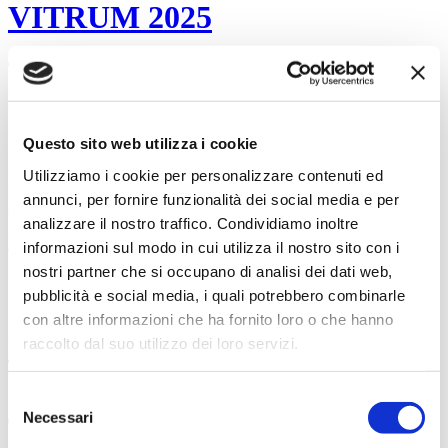
VITRUM 2025
TAKE YOUR GLASS BUSINESS TO
NEXT LEVEL
Vieni a trovarci dal 16 al 19 settembre 2025
Questo sito web utilizza i cookie
Vitrum 2025 riunisce a Milano il meglio dell’industria del vetro
Utilizziamo i cookie per personalizzare contenuti ed
mondiale. L’appuntamento biennale con il Salone internazionale
annunci, per fornire funzionalità dei social media e per
specializzato delle macchine,...
analizzare il nostro traffico. Condividiamo inoltre
Leggi di più
informazioni sul modo in cui utilizza il nostro sito con i
News
nostri partner che si occupano di analisi dei dati web,
visualizzazioni (3320)
pubblicità e social media, i quali potrebbero combinarle
17
feb
2025
con altre informazioni che ha fornito loro o che hanno
MARMOMAC 2025
raccolto dal suo utilizzo dei loro servizi.
STONE + DESIGN + TECHNOLOGY
Selezione
Necessari
del
TRADE FAIR
consenso