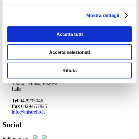
L’appuntamento biennale con il Salone internazionale specializzato
delle macchine, delle attrezzature e degli impianti per la lavorazione
del vetro piano e cavo, del vetro e dei prodotti trasformati è
dal 5 al
Mostra dettagli
8 settembre.
In uno dei poli fieristici italiani ed europei più
competitivi, espositori, visitatori, operatori e buyer da tutto il mondo
sono chiamati a condividere quattro giorni interamente dedicati a
Accetta tutti
questo straordinario materiale e alle sue infinite applicazioni, tra
percorsi tematici, meeting, eventi collaterali e servizi esclusivi.
Accetta selezionati
Officine Mistrello Srl
Rifiuta
Via dell'Artigiano, 13
35040 - Ponso, Padova
Italia
Tel
0429/95046
Fax
0429/657825
info@mistrello.it
Social
Follow us on: