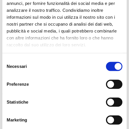
annunci, per fornire funzionalità dei social media e per
contatti
analizzare il nostro traffico. Condividiamo inoltre
informazioni sul modo in cui utilizza il nostro sito con i
nostri partner che si occupano di analisi dei dati web,
language
pubblicità e social media, i quali potrebbero combinarle
Italiano (Italia)
con altre informazioni che ha fornito loro o che hanno
raccolto dal suo utilizzo dei loro servizi.
English (United States)
visualizzazioni (5016)
Selezione
Pubblicato su mercoledì 23 novembre 2022
Necessari
del
consenso
VITRUM 2023
Preferenze
TAKE YOUR GLASS BUSINESS TO
Statistiche
NEXT LEVEL
Vitrum 2023 riunisce a Milano il meglio dell’industria del vetro
Marketing
mondiale.